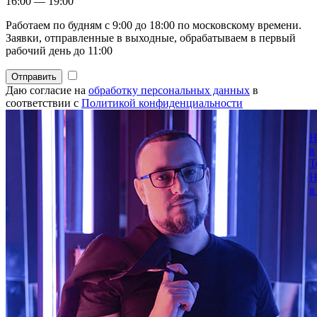
16:00 — 19:00
Работаем по будням с 9:00 до 18:00 по московскому времени.
Заявки, отправленные в выходные, обрабатываем в первый
рабочий день до 11:00
Отправить
Даю согласие на
обработку персональных данных
в
соответствии с
Политикой конфиденциальности
Н
в
T
Н
в