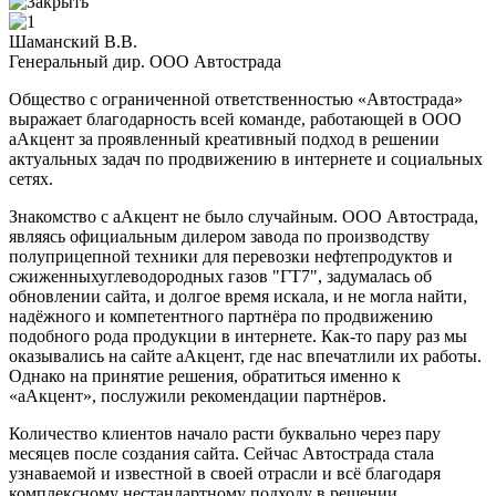
Шаманский В.В.
Генеральный дир. ООО Автострада
Общество с ограниченной ответственностью «Автострада»
выражает благодарность всей команде, работающей в ООО
аАкцент за проявленный креативный подход в решении
актуальных задач по продвижению в интернете и социальных
сетях.
Знакомство с аАкцент не было случайным. ООО Автострада,
являясь официальным дилером завода по производству
полуприцепной техники для перевозки нефтепродуктов и
сжиженныхуглеводородных газов "ГТ7", задумалась об
обновлении сайта, и долгое время искала, и не могла найти,
надёжного и компетентного партнёра по продвижению
подобного рода продукции в интернете. Как-то пару раз мы
оказывались на сайте аАкцент, где нас впечатлили их работы.
Однако на принятие решения, обратиться именно к
«аАкцент», послужили рекомендации партнёров.
Количество клиентов начало расти буквально через пару
месяцев после создания сайта. Сейчас Автострада стала
узнаваемой и известной в своей отрасли и всё благодаря
комплексному нестандартному подходу в решении