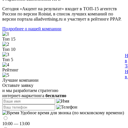
Сегодня «Акцент на результат» входит в ТОП-15 агентств
России по версии Roistat, в список лучших компаний по
версии портала alladvertising.ru и участвует в рейтинге PPAP.
Подробнее о нашей компании
Топ 15
Топ 10
Н
Топ 5
в
T
Рейтинг
Н
в
Лучшие компании
Оставьте заявку
и мы разработаем стратегию
интернет-маркетинга
бесплатно
Удобное время для звонка (по московскому времени)
10:00 — 13:00