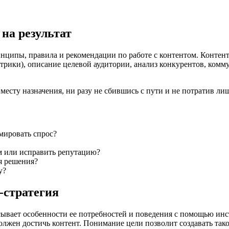
на результат
инципы, правила и рекомендации по работе с контентом. Контент
етрики), описание целевой аудитории, анализ конкурентов, ком
месту назначения, ни разу не сбившись с пути и не потратив ли
мировать спрос?
м или исправить репутацию?
я решения?
у?
-стратегия
исывает особенности ее потребностей и поведения с помощью ин
должен достичь контент. Понимание цели позволит создавать тако