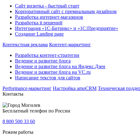
Сайт визитка - быстрый старт
Корпоративный сайт с премиальным дизайном
Разработка интернет-магазинов
Разработка it решений
Интеграция «1С-Битрикс» и «1С:Предприятие»
Создание Landing page
Контекстная реклама
Контент-маркетинг
Разработка контент-стратегии
Ведение и развитие блога
Ведение и развитие блога на Яндекс.Дзен
Ведение и развитие блога на VC.ru
Написание текстов для сайтов
Performance-маркетинг
Настройка amoCRM
Техническая подде
Контакты
Могилев
Бесплатный телефон по России
8 800 500 33 60
Режим работы