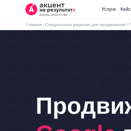
Услуги
Кей
DIGITAL-АГЕНТСТВО
Главная
/
Специальные решения для продвижения
/
Продви