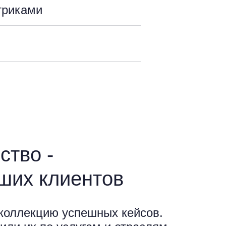
триками
ство -
ших клиентов
коллекцию успешных кейсов.