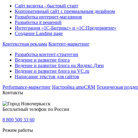
Сайт визитка - быстрый старт
Корпоративный сайт с премиальным дизайном
Разработка интернет-магазинов
Разработка it решений
Интеграция «1С-Битрикс» и «1С:Предприятие»
Создание Landing page
Контекстная реклама
Контент-маркетинг
Разработка контент-стратегии
Ведение и развитие блога
Ведение и развитие блога на Яндекс.Дзен
Ведение и развитие блога на VC.ru
Написание текстов для сайтов
Performance-маркетинг
Настройка amoCRM
Техническая подде
Контакты
Новочеркасск
Бесплатный телефон по России
8 800 500 33 60
Режим работы