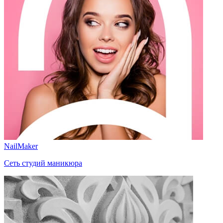
NailMaker
Сеть студий маникюра