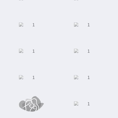
Интернет магазин
Интернет-магазин
"Rieker"
одежды, обуви,
аксессуаров,
косметики и
парфюмерии
Школа английского
Универсальный
языка "Language
футбольный
Link"
стадион "Ак Барс
Арена"
Студия маникюра и
Торговый центр
педикюра
Торговый дом
АКБ "Энергобанк"
"Юником"
Сеть кофеен
Московская