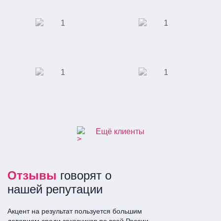
Академическая
Клиника ЭКО
ООО "Сити-Строй"
Специализированная
выставка индустрии
красоты
Завод по
Отель "Ramada"
производству
полимерных труб
Ещё клиенты
Отзывы
говорят о
нашей репутации
Акцент на результат пользуется большим