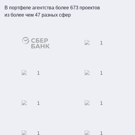
В портфеле агентства более 673 проектов
из более чем 47 разных сфер
Сеть кинотеатров
ПАО «Сбербанк
России»
Производство
Автомобилестроение
светодиодных
светильников
Интернет-магазин
Школа
"Giftery"
иностранных
языков "Alibra
School"