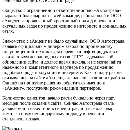
Генеральный дир. ООО Автострада
Общество с ограниченной ответственностью «Автострада»
выражает благодарность всей команде, работающей в ООО
аАкцент за проявленный креативный подход в решении
актуальных задач по продвижению в интернете и социальных
сетях.
Знакомство с аАкцент не было случайным. ООО Автострада,
являясь официальным дилером завода по производству
полуприцепной техники для перевозки нефтепродуктов и
сжиженныхуглеводородных газов "ГТ7", задумалась об
обновлении сайта, и долгое время искала, и не могла найти,
надёжного и компетентного партнёра по продвижению
подобного рода продукции в интернете. Как-то пару раз мы
оказывались на сайте аАкцент, где нас впечатлили их работы.
Однако на принятие решения, обратиться именно к
«аАкцент», послужили рекомендации партнёров.
Количество клиентов начало расти буквально через пару
месяцев после создания сайта. Сейчас Автострада стала
узнаваемой и известной в своей отрасли и всё благодаря
комплексному нестандартному подходу в решении
стандартных задач.