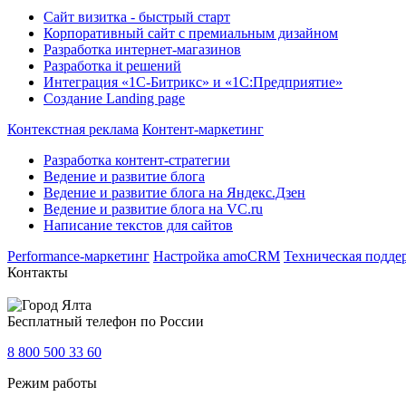
Сайт визитка - быстрый старт
Корпоративный сайт с премиальным дизайном
Разработка интернет-магазинов
Разработка it решений
Интеграция «1С-Битрикс» и «1С:Предприятие»
Создание Landing page
Контекстная реклама
Контент-маркетинг
Разработка контент-стратегии
Ведение и развитие блога
Ведение и развитие блога на Яндекс.Дзен
Ведение и развитие блога на VC.ru
Написание текстов для сайтов
Performance-маркетинг
Настройка amoCRM
Техническая подде
Контакты
Ялта
Бесплатный телефон по России
8 800 500 33 60
Режим работы