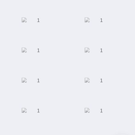
педикюра
Торговый дом
АКБ "Энергобанк"
"Юником"
Московская
Сеть кофеен
Академическая
Клиника ЭКО
ООО "Сити-Строй"
Специализированная
выставка индустрии
красоты
Завод по
Отель "Ramada"
производству
полимерных труб