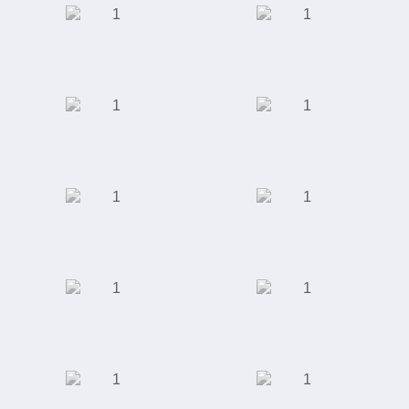
Производство
Автомобилестроение
светодиодных
светильников
Интернет-магазин
Школа
"Giftery"
иностранных
языков "Alibra
School"
Интернет магазин
Интернет-магазин
"Rieker"
одежды, обуви,
аксессуаров,
косметики и
парфюмерии
Школа английского
Универсальный
языка "Language
футбольный
Link"
стадион "Ак Барс
Арена"
Студия маникюра и
Торговый центр