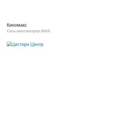
Киномакс
Сеть кинотеатров iMAX