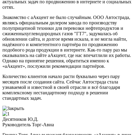
актуальных задач по продвижению в интернете и социальных
сетях.
Знакомство с аАкцент не было случайным. ООО Автострада,
являясь официальным дилером завода по производству
полуприцепной техники для перевозки нефтепродуктов и
сжиженныхуглеводородных газов "ГТ7", задумалась об
обновлении сайта, и долгое время искала, и не могла найти,
надёжного и компетентного партнёра по продвижению
подобного рода продукции в интернете. Как-то пару раз мы
оказывались на сайте аАкцент, где нас впечатлили их работы.
Однако на принятие решения, обратиться именно к
«аАкцент», послужили рекомендации партнёров.
Количество клиентов начало расти буквально через пару
месяцев после создания сайта. Сейчас Автострада стала
узнаваемой и известной в своей отрасли и всё благодаря
комплексному нестандартному подходу в решении
стандартных задач.
Десятников Ю.Д.
Руководитель Торг-Авиа
Группа Торг-Авиа выражает благодарность «аАкцент» в лице