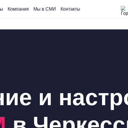
сы
Компания
Мы в СМИ
Контакты
ие и настр
M
в Черкесс