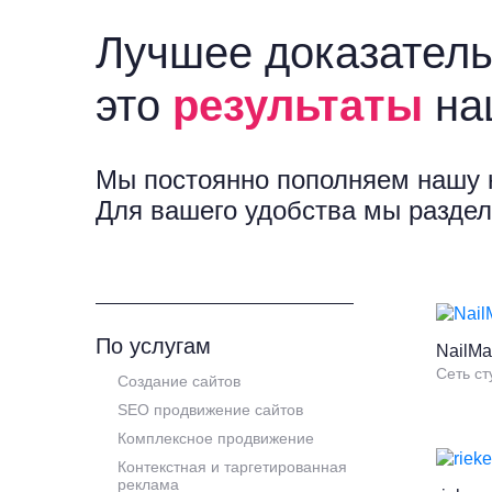
Лучшее доказатель
это
результаты
на
Мы постоянно пополняем нашу 
Для вашего удобства мы раздел
По услугам
NailMa
Сеть с
Создание сайтов
SEO продвижение сайтов
Комплексное продвижение
Контекстная и таргетированная
реклама