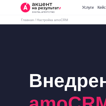
Услуги
Кей
DIGITAL-АГЕНТСТВО
Главная
/
Настройка amoCRM
Внедрен
amoCR