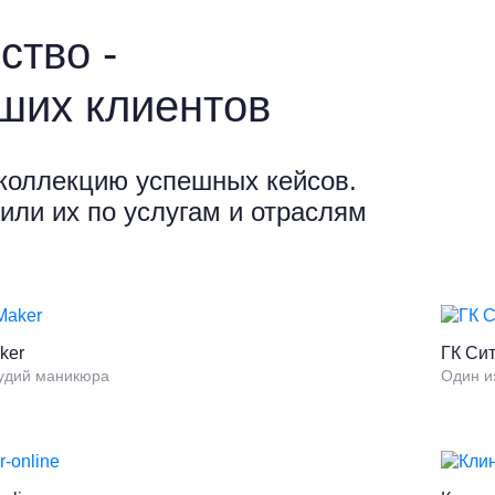
ство -
ших клиентов
коллекцию успешных кейсов.
или их по услугам и отраслям
ker
ГК Си
тудий маникюра
Один и