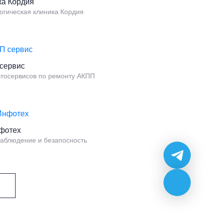
ка Кордия
огическая клиника Кордия
сервис
втосервисов по ремонту АКПП
фотех
аблюдение и безапосность
ы