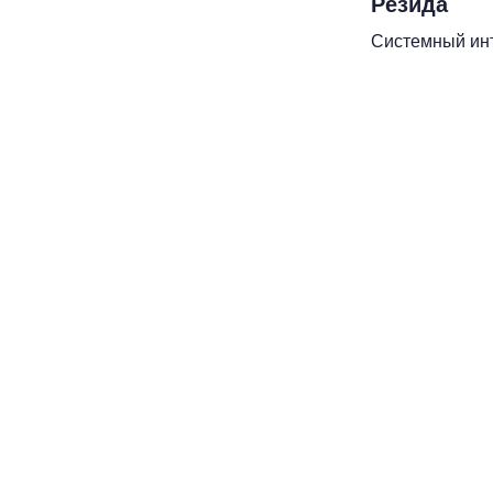
Резида
Системный ин