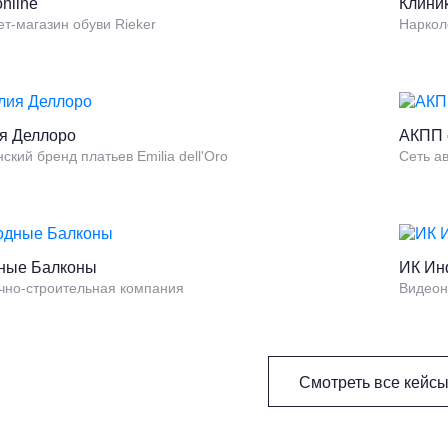
online
Клини
т-магазин обуви Rieker
Наркол
я Деллоро
АКПП 
ский бренд платьев Emilia dell'Oro
Сеть а
ные Балконы
ИК Ин
чно-строительная компания
Видеон
Смотреть все кейс