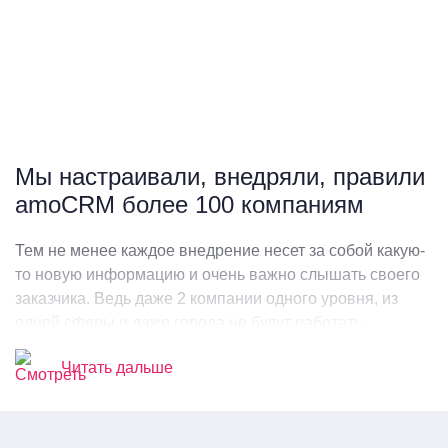
Мы настраивали, внедряли, правили
amoCRM более 100 компаниям
Тем не менее каждое внедрение несет за собой какую-
то новую информацию и очень важно слышать своего
заказчика. Ведь даже 2 компании одного уровня, из
одной сферы и даже города не будут работать
идентично друг другу. Поэтому наши интеграторы
Читать дальше
имеют много наработок, как в плане проверенных
виджетов в маркетплейсе amoCRM, так и собственно
разработанных решений. Даже если ничего из
использованных методов не подойдет в решении