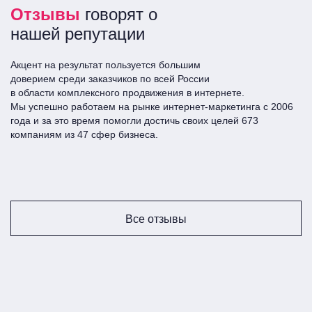
Отзывы
говорят о
решение. Все должно быть максимально
автоматизировано. Только тогда фокус менеджеров
нашей репутации
будет на лидах и продажах, от чего Вы только
выиграете.
Акцент на результат пользуется большим
доверием среди заказчиков по всей Росcии
в области комплексного продвижения в интернете.
интеграция с сайтами и любыми другими
Мы успешно работаем на рынке интернет-маркетинга с 2006
площадками привлечения лидов;
года и за это время помогли достичь своих целей 673
интеграция с АТС(облачной телефонией);
компаниям из 47 сфер бизнеса.
интеграции с различными мессенджерами, соц.
сетями, агрегаторами;
интеграция с внутренними сервисами(CRM),
которые должны получать информацию о
продажах и лидах из amoCRM автоматически;
Все отзывы
интеграция с системами аналитики.
Стоимость: от 5 тыс. руб. Срок: индивидуально