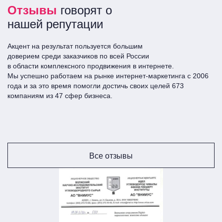
Отзывы
говорят о
решение. Все должно быть максимально
автоматизировано. Только тогда фокус менеджеров
нашей репутации
будет на лидах и продажах, от чего Вы только
выиграете.
Акцент на результат пользуется большим
доверием среди заказчиков по всей Росcии
в области комплексного продвижения в интернете.
интеграция с сайтами и любыми другими
Мы успешно работаем на рынке интернет-маркетинга с 2006
площадками привлечения лидов;
года и за это время помогли достичь своих целей 673
интеграция с АТС(облачной телефонией);
компаниям из 47 сфер бизнеса.
интеграции с различными мессенджерами, соц.
сетями, агрегаторами;
интеграция с внутренними сервисами(CRM),
которые должны получать информацию о
продажах и лидах из amoCRM автоматически;
Все отзывы
интеграция с системами аналитики.
Стоимость: от 5 тыс. руб. Срок: индивидуально