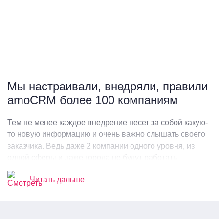
Мы настраивали, внедряли, правили
amoCRM более 100 компаниям
Тем не менее каждое внедрение несет за собой какую-
то новую информацию и очень важно слышать своего
заказчика. Ведь даже 2 компании одного уровня, из
одной сферы и даже города не будут работать
идентично друг другу. Поэтому наши интеграторы
Читать дальше
имеют много наработок, как в плане проверенных
виджетов в маркетплейсе amoCRM, так и собственно
разработанных решений. Даже если ничего из
использованных методов не подойдет в решении