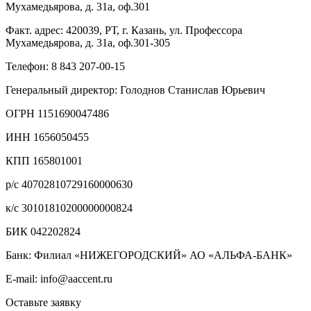
Мухамедьярова, д. 31а, оф.301
Факт. адрес:
420039, РТ, г. Казань, ул. Профессора
Мухамедьярова, д. 31а, оф.301-305
Телефон:
8 843 207-00-15
Генеральный директор:
Голоднов Станислав Юрьевич
ОГРН
1151690047486
ИНН
1656050455
КПП
165801001
р/с
40702810729160000630
к/с
30101810200000000824
БИК
042202824
Банк:
Филиал «НИЖЕГОРОДСКИЙ» АО «АЛЬФА-БАНК»
E-mail:
info@aaccent.ru
Оставьте заявку