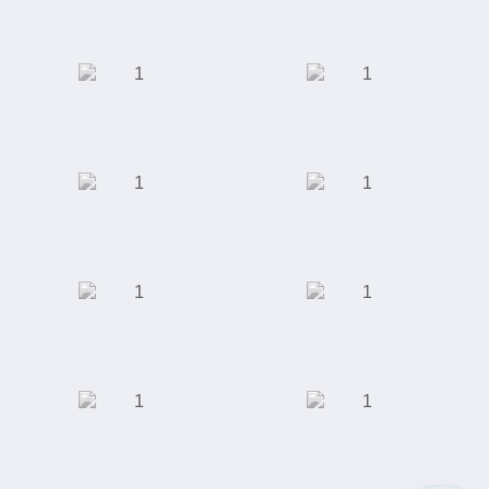
педикюра
Торговый дом
АКБ "Энергобанк"
"Юником"
Московская
Сеть кофеен
Академическая
Клиника ЭКО
ООО "Сити-Строй"
Специализированная
выставка индустрии
красоты
Завод по
Отель "Ramada"
производству
полимерных труб