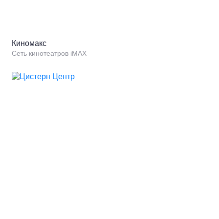
Киномакс
Сеть кинотеатров iMAX