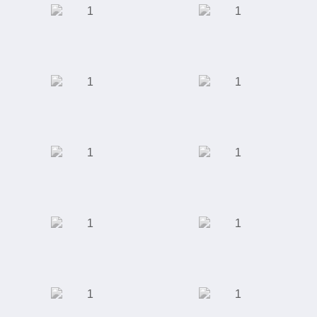
Производство
Автомобилестроение
светодиодных
светильников
Интернет-магазин
Школа
"Giftery"
иностранных
языков "Alibra
School"
Интернет магазин
Интернет-магазин
"Rieker"
одежды, обуви,
аксессуаров,
косметики и
парфюмерии
Школа английского
Универсальный
языка "Language
футбольный
Link"
стадион "Ак Барс
Арена"
Студия маникюра и
Торговый центр