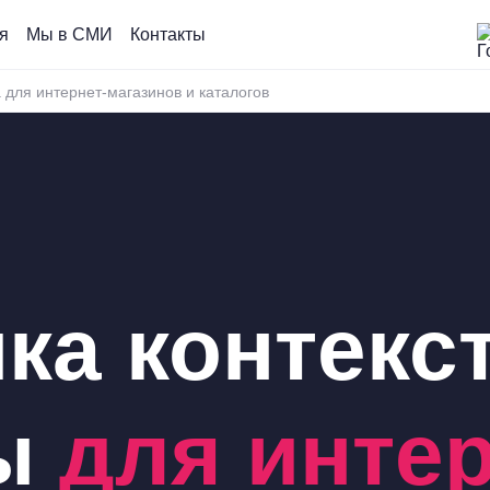
я
Мы в СМИ
Контакты
 для интернет-магазинов и каталогов
ка контекс
ы
для инте