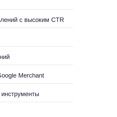
влений с высоким CTR
ний
oogle Merchant
 инструменты