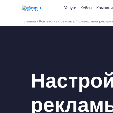
Услуги
Кейсы
Компани
DIGITAL-
АГЕНТСТВО
Главная
/
Контекстная реклама
/
Контекстная реклама
Настрой
реклам