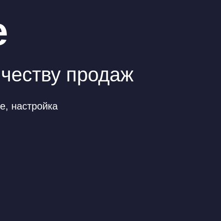
е
ичеству продаж
е, настройка