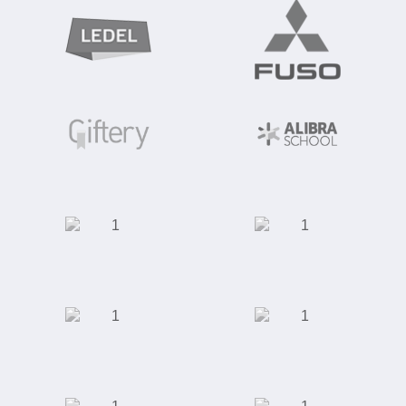
Производство
светодиодных
Автомобилестроение
светильников
Школа
Интернет-магазин
иностранных
"Giftery"
языков "Alibra
School"
Интернет магазин
Интернет-магазин
"Rieker"
одежды, обуви,
аксессуаров,
косметики и
парфюмерии
Школа английского
Универсальный
языка "Language
футбольный
Link"
стадион "Ак Барс
Арена"