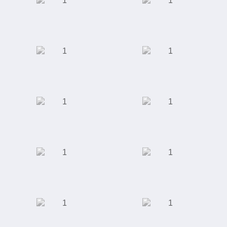
Студия маникюра и
Торговый центр
педикюра
Торговый дом
АКБ "Энергобанк"
"Юником"
Московская
Сеть кофеен
Академическая
Клиника ЭКО
ООО "Сити-Строй"
Специализированная
выставка индустрии
красоты
Завод по
Отель "Ramada"
производству