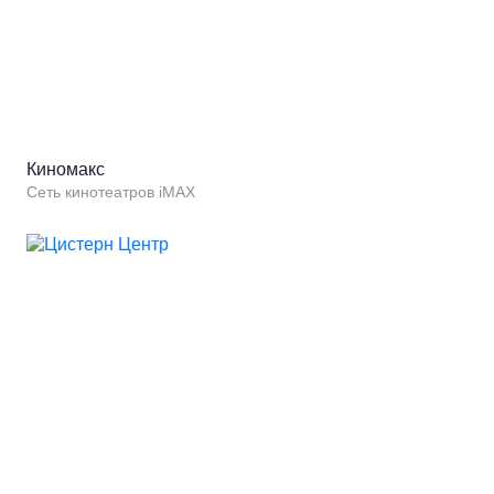
Киномакс
Сеть кинотеатров iMAX