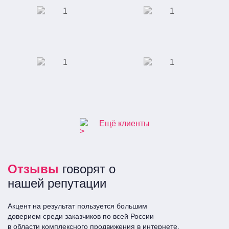
ООО "Сити-Строй"
Специализированная
выставка индустрии
красоты
Завод по
Отель "Ramada"
производству
полимерных труб
Ещё клиенты
Отзывы
говорят о
нашей репутации
Акцент на результат пользуется большим
доверием среди заказчиков по всей Росcии
в области комплексного продвижения в интернете.