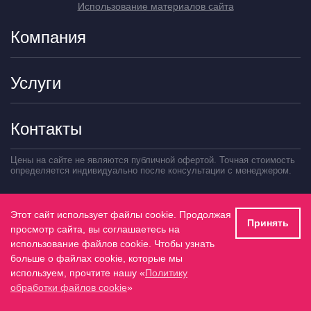
Использование материалов сайта
Компания
Услуги
Контакты
Цены на сайте не являются публичной офертой. Точная стоимость
определяется индивидуально после консультации с менеджером.
Этот сайт использует файлы cookie. Продолжая
Принять
просмотр сайта, вы соглашаетесь на
Интеграция «1С-Битрикс» и
использование файлов cookie. Чтобы узнать
«1С:Предприятие» от
больше о файлах cookie, которые мы
используем, прочтите нашу «
Политику
агентства Акцент на результат:
обработки файлов cookie
»