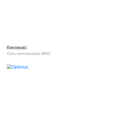
Киномакс
Сеть кинотеатров iMAX