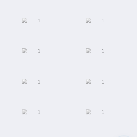
педикюра
Торговый дом
АКБ "Энергобанк"
"Юником"
Московская
Сеть кофеен
Академическая
Клиника ЭКО
ООО "Сити-Строй"
Специализированная
выставка индустрии
красоты
Завод по
Отель "Ramada"
производству
полимерных труб