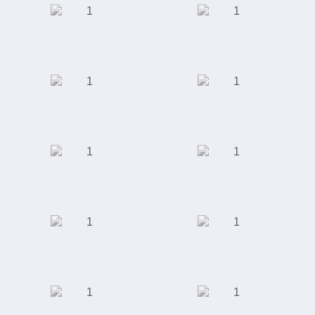
Производство
Автомобилестроение
светодиодных
светильников
Интернет-магазин
Школа
"Giftery"
иностранных
языков "Alibra
School"
Интернет магазин
Интернет-магазин
"Rieker"
одежды, обуви,
аксессуаров,
косметики и
парфюмерии
Школа английского
Универсальный
языка "Language
футбольный
Link"
стадион "Ак Барс
Арена"
Студия маникюра и
Торговый центр