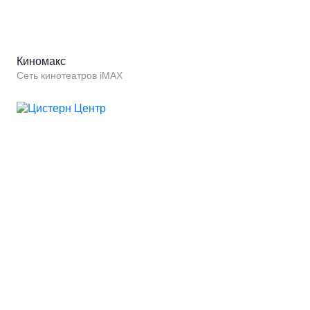
Киномакс
Сеть кинотеатров iMAX