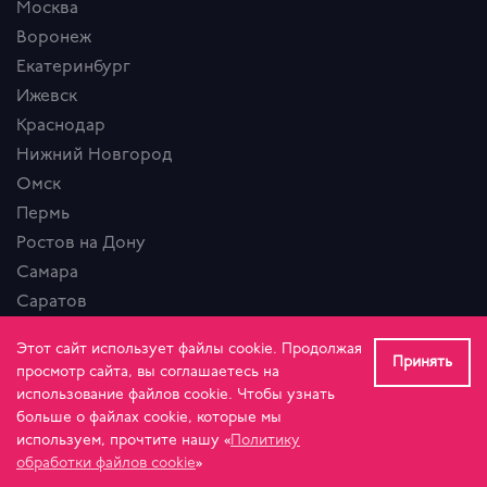
Москва
Воронеж
Екатеринбург
Ижевск
Краснодар
Нижний Новгород
Омск
Пермь
Ростов на Дону
Самара
Саратов
Сочи
Этот сайт использует файлы cookie. Продолжая
Санкт-Петербург
Принять
просмотр сайта, вы соглашаетесь на
Уфа
использование файлов cookie. Чтобы узнать
больше о файлах cookie, которые мы
Челябинск
используем, прочтите нашу «
Политику
обработки файлов cookie
»