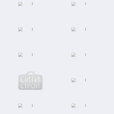
Студия маникюра и
Торговый центр
педикюра
Торговый дом
АКБ "Энергобанк"
"Юником"
Московская
Сеть кофеен
Академическая
Клиника ЭКО
Специализированная
выставка индустрии
ООО "Сити-Строй"
красоты
Завод по
Отель "Ramada"