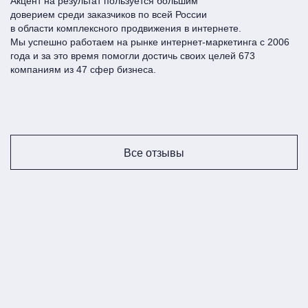
Акцент на результат пользуется большим
доверием среди заказчиков по всей Росcии
Удобный ресурс с полезным функционалом,
в области комплексного продвижения в интернете.
которым будут пользоваться как клиенты, так и
Мы успешно работаем на рынке интернет-маркетинга с 2006
сотрудники.
года и за это время помогли достичь своих целей 673
• Живой контент, который не только эффективно
компаниям из 47 сфер бизнеса.
продает, но и завоевывает сердца посетителей.
Безупречное техническое исполнение и высокую
скорость работы сайта.
Техническое сопровождение и SEO продвижение.
Все отзывы
5 причин заказать
корпоративный сайт в
Майкопе в «Акцент на
результат»
Создадим сайт, который решит ваши бизнес-
задачи и принесет прибыль. Для этого мы
проводим тщательную аналитику.