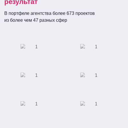
результат
новости, прайс-лист, блог и т.д.
В портфеле агентства более 673 проектов
Аудитория – клиенты, бизнес-партнеры,
из более чем 47 разных сфер
потенциальные инвесторы, сотрудники компании,
пресса.
Какие задачи решает сайт?
ПАО «Сбербанк
Сеть кинотеатров
Презентация компании, ее товаров и услуг,
России»
преимуществ и возможностей.
Привлечение новых покупателей, партнеров,
инвесторов, работников.
Производство
Автомобилестроение
Создание канала для связи с клиентами для
светодиодных
светильников
оперативного решения всех вопросов и
выстраивания доверительных отношений.
Получение эффективного маркетингового
Интернет-магазин
Школа
инструмента для повышения продаж.
"Giftery"
иностранных
Поддержание интереса к бренду и повышение
языков "Alibra
School"
лояльности клиентов.