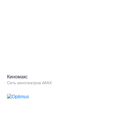
Киномакс
Сеть кинотеатров iMAX