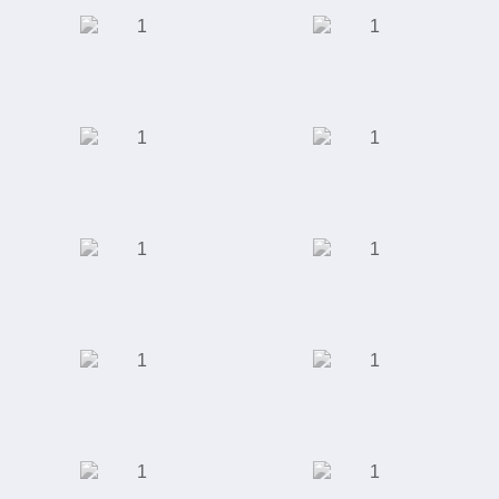
Производство
Автомобилестроение
светодиодных
светильников
Интернет-магазин
Школа
"Giftery"
иностранных
языков "Alibra
School"
Интернет магазин
Интернет-магазин
"Rieker"
одежды, обуви,
аксессуаров,
косметики и
парфюмерии
Школа английского
Универсальный
языка "Language
футбольный
Link"
стадион "Ак Барс
Арена"
Студия маникюра и
Торговый центр