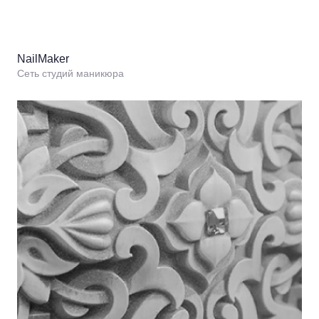
NailMaker
Сеть студий маникюра