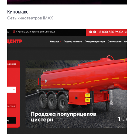
Киномакс
Сеть кинотеатров iMAX