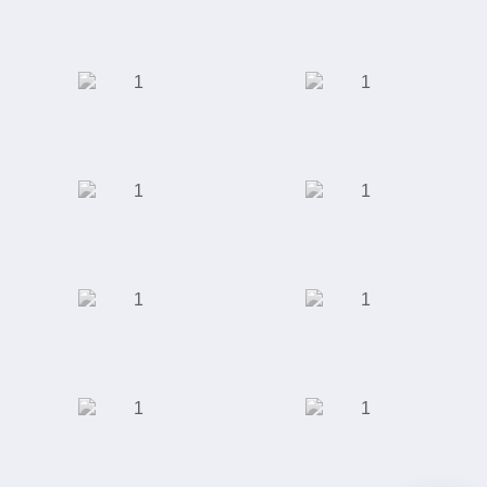
педикюра
Торговый дом
АКБ "Энергобанк"
"Юником"
Московская
Сеть кофеен
Академическая
Клиника ЭКО
ООО "Сити-Строй"
Специализированная
выставка индустрии
красоты
Завод по
Отель "Ramada"
производству
полимерных труб