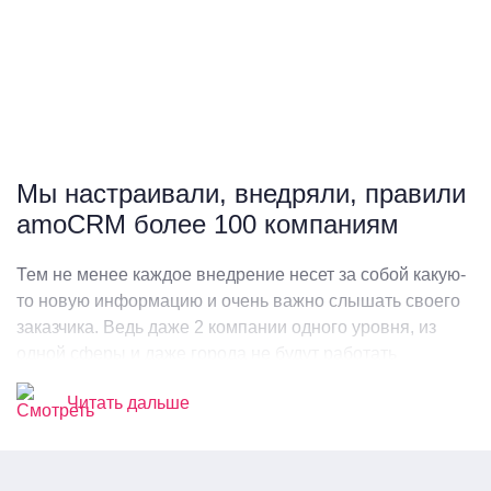
Мы настраивали, внедряли, правили
amoCRM более 100 компаниям
Тем не менее каждое внедрение несет за собой какую-
то новую информацию и очень важно слышать своего
заказчика. Ведь даже 2 компании одного уровня, из
одной сферы и даже города не будут работать
идентично друг другу. Поэтому наши интеграторы
Читать дальше
имеют много наработок, как в плане проверенных
виджетов в маркетплейсе amoCRM, так и собственно
разработанных решений. Даже если ничего из
использованных методов не подойдет в решении