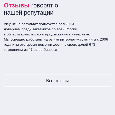
Отзывы
говорят о
решение. Все должно быть максимально
автоматизировано. Только тогда фокус менеджеров
нашей репутации
будет на лидах и продажах, от чего Вы только
выиграете.
Акцент на результат пользуется большим
доверием среди заказчиков по всей Росcии
в области комплексного продвижения в интернете.
интеграция с сайтами и любыми другими
Мы успешно работаем на рынке интернет-маркетинга с 2006
площадками привлечения лидов;
года и за это время помогли достичь своих целей 673
интеграция с АТС(облачной телефонией);
компаниям из 47 сфер бизнеса.
интеграции с различными мессенджерами, соц.
сетями, агрегаторами;
интеграция с внутренними сервисами(CRM),
которые должны получать информацию о
продажах и лидах из amoCRM автоматически;
Все отзывы
интеграция с системами аналитики.
Стоимость: от 5 тыс. руб. Срок: индивидуально