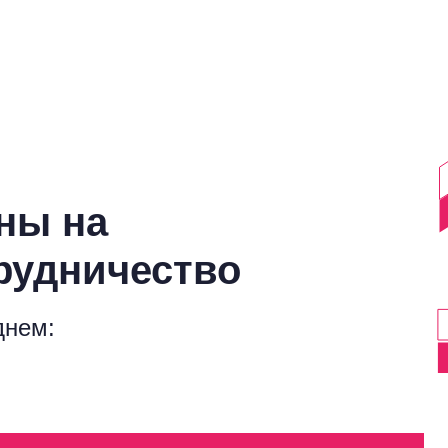
ны на
рудничество
днем: