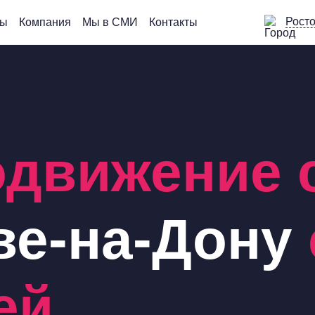
Росто
сы
Компания
Мы в СМИ
Контакты
одвижение 
ве-на-Дону
ей