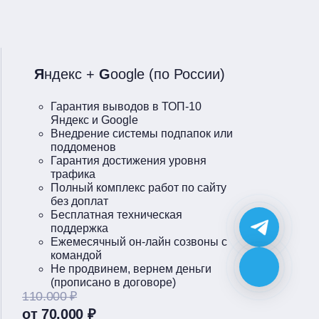
Я
ндекс +
G
oogle (по России)
Гарантия выводов в ТОП-10
Яндекс и Google
Внедрение системы подпапок или
поддоменов
Гарантия достижения уровня
трафика
Полный комплекс работ по сайту
без доплат
Бесплатная техническая
поддержка
Ежемесячный он-лайн созвоны с
командой
Не продвинем, вернем деньги
(прописано в договоре)
110.000 ₽
от 70.000 ₽