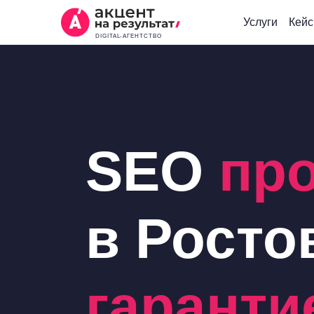
Услуги
Кей
DIGITAL-АГЕНТСТВО
SEO
пр
в Росто
гаранти