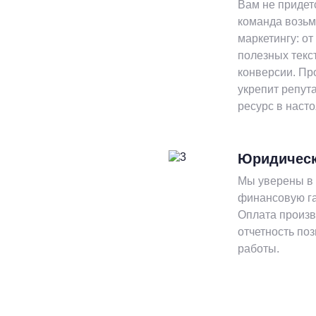
Вам не придет
команда возьм
маркетингу: о
полезных текс
конверсии. Пр
укрепит репут
ресурс в наст
Юридическ
Мы уверены в 
финансовую га
Оплата произв
отчетность по
работы.