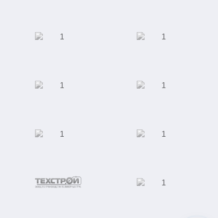
педикюра
Торговый дом
АКБ "Энергобанк"
"Юником"
Московская
Сеть кофеен
Академическая
Клиника ЭКО
ООО "Сити-Строй"
Специализированная
выставка индустрии
красоты
Отель "Ramada"
Завод по
производству
полимерных труб