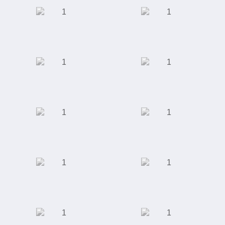
Производство
Автомобилестроение
светодиодных
светильников
Интернет-магазин
Школа
"Giftery"
иностранных
языков "Alibra
School"
Интернет магазин
Интернет-магазин
"Rieker"
одежды, обуви,
аксессуаров,
косметики и
парфюмерии
Школа английского
Универсальный
языка "Language
футбольный
Link"
стадион "Ак Барс
Арена"
Студия маникюра и
Торговый центр