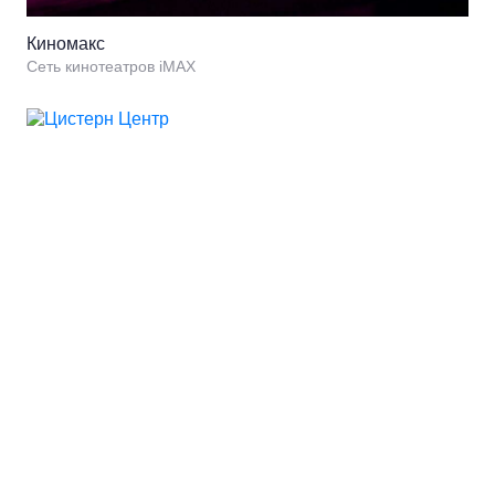
Киномакс
Сеть кинотеатров iMAX