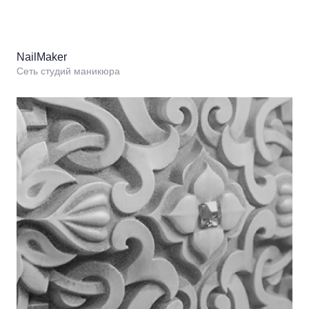
NailMaker
Сеть студий маникюра