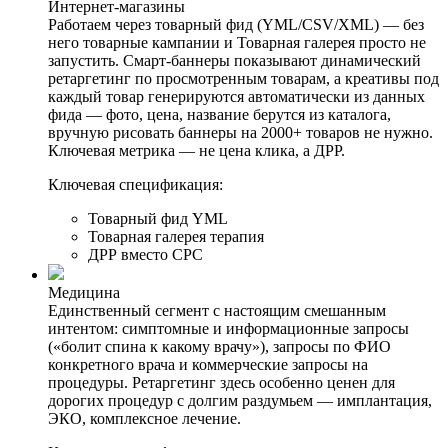
Интернет-магазины
Работаем через товарный фид (YML/CSV/XML) — без
него товарные кампании и Товарная галерея просто не
запустить. Смарт-баннеры показывают динамический
ретаргетинг по просмотренным товарам, а креативы под
каждый товар генерируются автоматически из данных
фида — фото, цена, название берутся из каталога,
вручную рисовать баннеры на 2000+ товаров не нужно.
Ключевая метрика — не цена клика, а ДРР.
Ключевая спецификация:
Товарный фид YML
Товарная галерея терапия
ДРР вместо CPC
Медицина
Единственный сегмент с настоящим смешанным
интентом: симптомные и информационные запросы
(«болит спина к какому врачу»), запросы по ФИО
конкретного врача и коммерческие запросы на
процедуры. Ретаргетинг здесь особенно ценен для
дорогих процедур с долгим раздумьем — имплантация,
ЭКО, комплексное лечение.