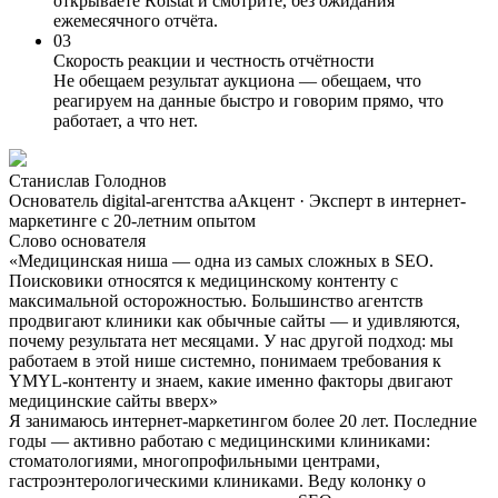
открываете Roistat и смотрите, без ожидания
ежемесячного отчёта.
03
Скорость реакции и честность отчётности
Не обещаем результат аукциона — обещаем, что
реагируем на данные быстро и говорим прямо, что
работает, а что нет.
Станислав Голоднов
Основатель digital-агентства аАкцент · Эксперт в интернет-
маркетинге с 20-летним опытом
Слово основателя
«Медицинская ниша — одна из самых сложных в SEO.
Поисковики относятся к медицинскому контенту с
максимальной осторожностью. Большинство агентств
продвигают клиники как обычные сайты — и удивляются,
почему результата нет месяцами. У нас другой подход: мы
работаем в этой нише системно, понимаем требования к
YMYL-контенту и знаем, какие именно факторы двигают
медицинские сайты вверх»
Я занимаюсь интернет-маркетингом более 20 лет. Последние
годы — активно работаю с медицинскими клиниками:
стоматологиями, многопрофильными центрами,
гастроэнтерологическими клиниками. Веду колонку о