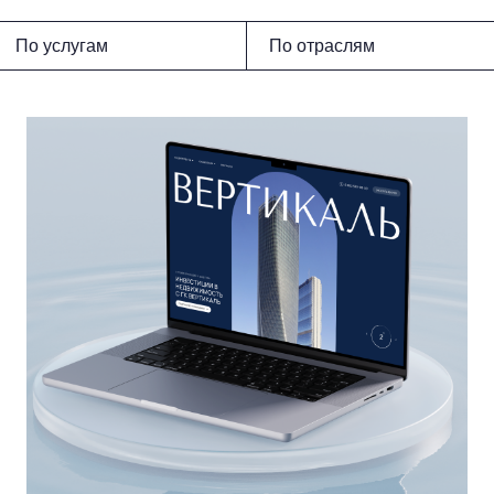
По услугам
По отраслям