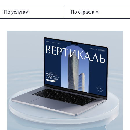
По услугам
По отраслям