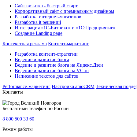
Сайт визитка - быстрый старт
Корпоративный сайт с премиальным дизайном
Разработка интернет-магазинов
Разработка it решений
Интеграция «1С-Битрикс» и «1С:Предприятие»
Создание Landing page
Контекстная реклама
Контент-маркетинг
Разработка контент-стратегии
Ведение и развитие блога
Ведение и развитие блога на Яндекс.Дзен
Ведение и развитие блога на VC.ru
Написание текстов для сайтов
Performance-маркетинг
Настройка amoCRM
Техническая подде
Контакты
Великий Новгород
Бесплатный телефон по России
8 800 500 33 60
Режим работы