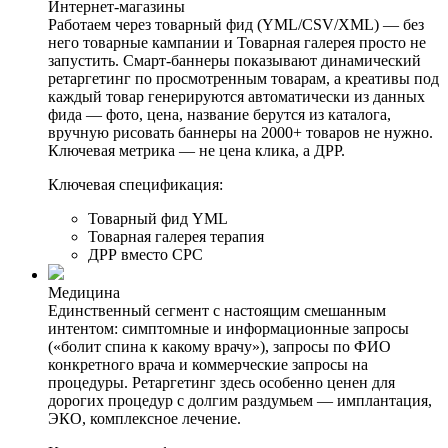
Интернет-магазины
Работаем через товарный фид (YML/CSV/XML) — без
него товарные кампании и Товарная галерея просто не
запустить. Смарт-баннеры показывают динамический
ретаргетинг по просмотренным товарам, а креативы под
каждый товар генерируются автоматически из данных
фида — фото, цена, название берутся из каталога,
вручную рисовать баннеры на 2000+ товаров не нужно.
Ключевая метрика — не цена клика, а ДРР.
Ключевая спецификация:
Товарный фид YML
Товарная галерея терапия
ДРР вместо CPC
Медицина
Единственный сегмент с настоящим смешанным
интентом: симптомные и информационные запросы
(«болит спина к какому врачу»), запросы по ФИО
конкретного врача и коммерческие запросы на
процедуры. Ретаргетинг здесь особенно ценен для
дорогих процедур с долгим раздумьем — имплантация,
ЭКО, комплексное лечение.