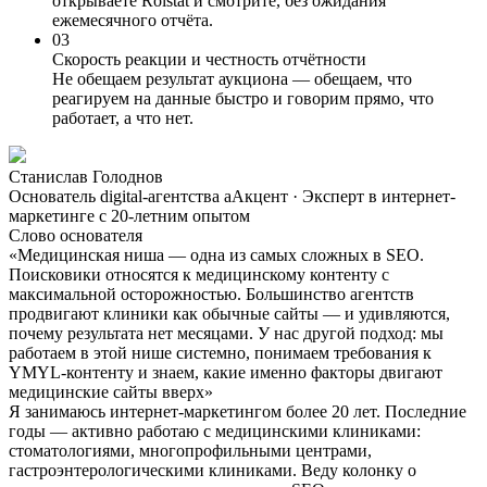
открываете Roistat и смотрите, без ожидания
ежемесячного отчёта.
03
Скорость реакции и честность отчётности
Не обещаем результат аукциона — обещаем, что
реагируем на данные быстро и говорим прямо, что
работает, а что нет.
Станислав Голоднов
Основатель digital-агентства аАкцент · Эксперт в интернет-
маркетинге с 20-летним опытом
Слово основателя
«Медицинская ниша — одна из самых сложных в SEO.
Поисковики относятся к медицинскому контенту с
максимальной осторожностью. Большинство агентств
продвигают клиники как обычные сайты — и удивляются,
почему результата нет месяцами. У нас другой подход: мы
работаем в этой нише системно, понимаем требования к
YMYL-контенту и знаем, какие именно факторы двигают
медицинские сайты вверх»
Я занимаюсь интернет-маркетингом более 20 лет. Последние
годы — активно работаю с медицинскими клиниками:
стоматологиями, многопрофильными центрами,
гастроэнтерологическими клиниками. Веду колонку о