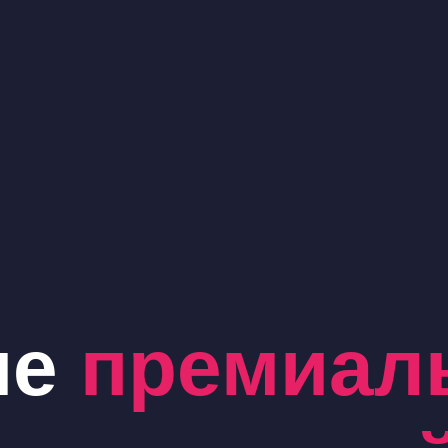
ие
премиал