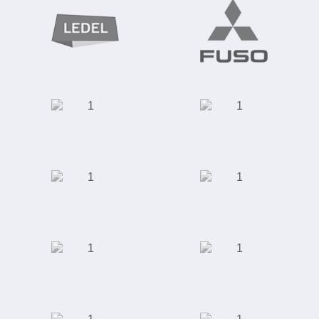
Производство
светодиодных
Автомобилестроение
светильников
Интернет-магазин
Школа
"Giftery"
иностранных
языков "Alibra
School"
Интернет магазин
Интернет-магазин
"Rieker"
одежды, обуви,
аксессуаров,
косметики и
парфюмерии
Школа английского
Универсальный
языка "Language
футбольный
Link"
стадион "Ак Барс
Арена"