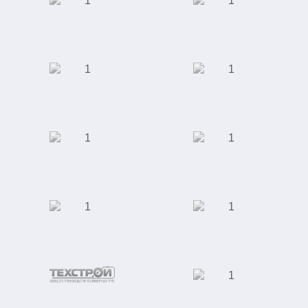
Студия маникюра и
Торговый центр
педикюра
Торговый дом
АКБ "Энергобанк"
"Юником"
Московская
Сеть кофеен
Академическая
Клиника ЭКО
ООО "Сити-Строй"
Специализированная
выставка индустрии
красоты
Отель "Ramada"
Завод по
производству