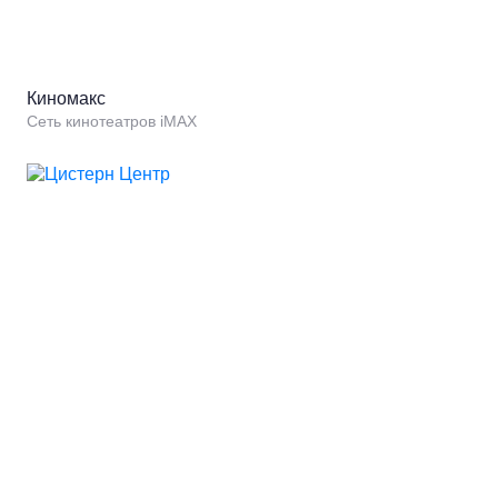
Киномакс
Сеть кинотеатров iMAX