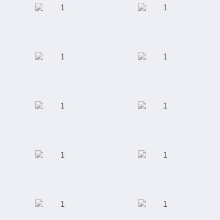
Производство
Автомобилестроение
светодиодных
светильников
Интернет-магазин
Школа
"Giftery"
иностранных
языков "Alibra
School"
Интернет магазин
Интернет-магазин
"Rieker"
одежды, обуви,
аксессуаров,
косметики и
парфюмерии
Школа английского
Универсальный
языка "Language
футбольный
Link"
стадион "Ак Барс
Арена"
Студия маникюра и
Торговый центр