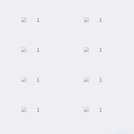
педикюра
Торговый дом
АКБ "Энергобанк"
"Юником"
Московская
Сеть кофеен
Академическая
Клиника ЭКО
ООО "Сити-Строй"
Специализированная
выставка индустрии
красоты
Завод по
Отель "Ramada"
производству
полимерных труб