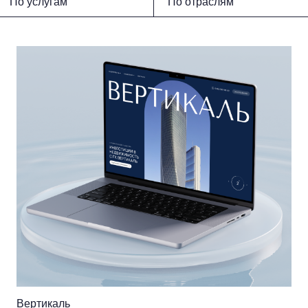
По услугам
По отраслям
Вертикаль