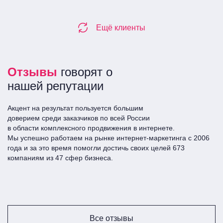
Создаем качественный веб-ресурс, способный
эффективно решить все задачи вашего бизнеса.
Ещё клиенты
Интегрируем интернет-магазин с 1С:Предприятие
для упрощения бизнес-процессов.
Обучаем и рассказываем, как работает сайт,
знакомим с системой управления.
Отзывы
говорят о
Обеспечиваем бесперебойную работу ресурса,
нашей репутации
остаемся с вами даже после завершения работ
для поддержки сайта и полного технического
Акцент на результат пользуется большим
сопровождения.
доверием среди заказчиков по всей Росcии
Прозрачное ценообразование – вы всегда знаете,
в области комплексного продвижения в интернете.
Мы успешно работаем на рынке интернет-маркетинга с 2006
за что вы платите.
года и за это время помогли достичь своих целей 673
компаниям из 47 сфер бизнеса.
Закажите консультацию специалистов,
чтобы узнать больше о процессе
разработки и получить ответы на все
ваши вопросы!
Все отзывы