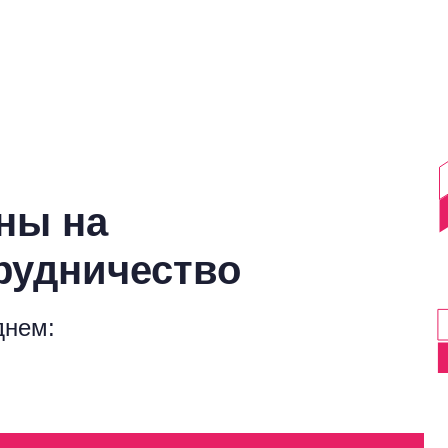
ны на
рудничество
днем: