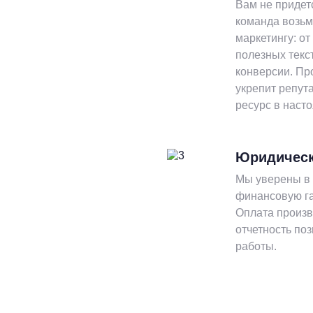
Вам не придет
команда возьм
маркетингу: о
полезных текс
конверсии. Пр
укрепит репут
ресурс в наст
Юридическ
Мы уверены в 
финансовую га
Оплата произв
отчетность по
работы.