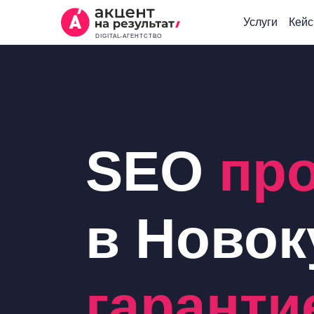
Услуги
Кей
DIGITAL-АГЕНТСТВО
SEO
пр
в Новок
гаранти