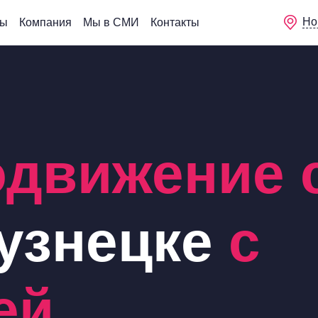
Но
сы
Компания
Мы в СМИ
Контакты
одвижение 
узнецке
с
ей