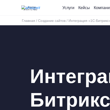
Услуги
Кейсы
Компани
DIGITAL-
АГЕНТСТВО
Главная
/
Создание сайтов
/
Интеграция «1С-Битрикс
Интегра
Битрик