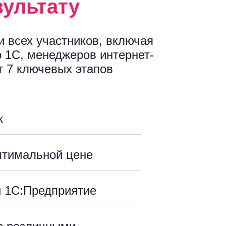
зультату
и всех участников, включая
о 1С, менеджеров интернет-
т 7 ключевых этапов
ж
птимальной цене
й 1С:Предприятие