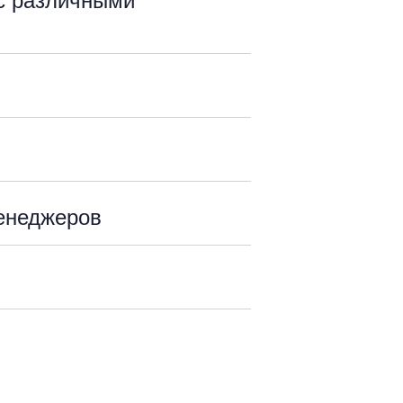
с различными
енеджеров