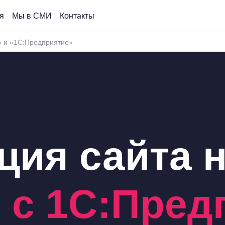
я
Мы в СМИ
Контакты
» и «1С:Предприятие»
ция сайта 
с
с 1С:Пред