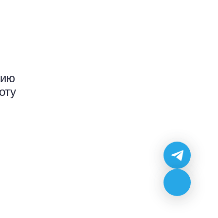
нию
оту