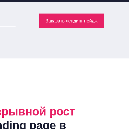
Заказать лендинг пейдж
зрывной рост
nding page в