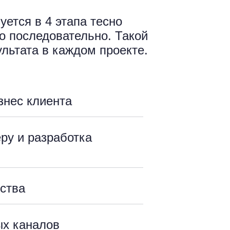
ется в 4 этапа тесно
го последовательно. Такой
ультата в каждом проекте.
знес клиента
ру и разработка
йства
ых каналов