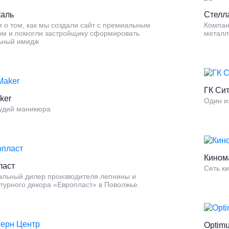
каль
Стелл
 о том, как мы создали сайт с премиальным
Компан
ом и помогли застройщику сформировать
металл
ьный имидж
ГК Си
ker
Один и
тудий маникюра
Кином
ласт
Сеть к
льный дилер производителя лепнины и
турного декора «Европласт» в Поволжье.
Optim