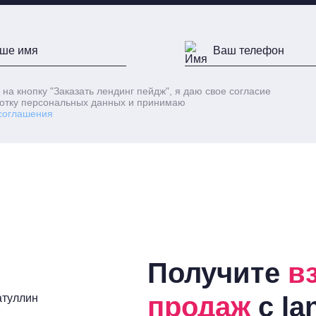
 на кнопку
"Заказать лендинг пейдж"
, я даю свое согласие
отку персональных данных и принимаю
соглашения
Получите
в
продаж
с la