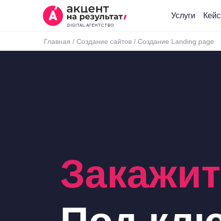
Услуги
Кей
DIGITAL-АГЕНТСТВО
Главная
/
Создание сайтов
/
Создание Landing page
Закажит