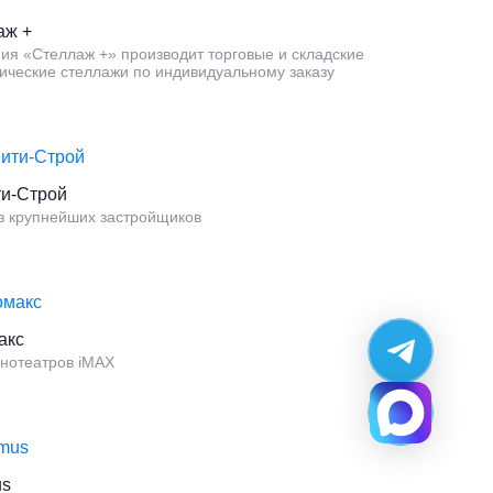
аж +
ия «Стеллаж +» производит торговые и складские
ические стеллажи по индивидуальному заказу
ти-Строй
з крупнейших застройщиков
акс
инотеатров iMAX
us