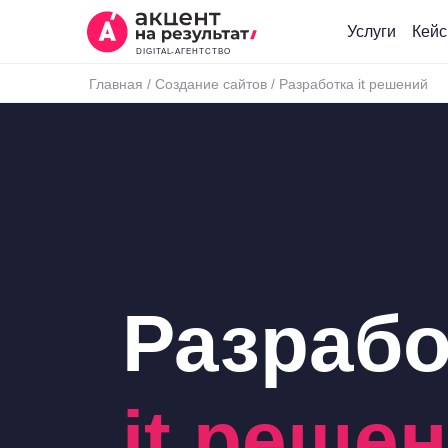
Услуги
Кей
DIGITAL-АГЕНТСТВО
Главная
/
Создание сайтов
/
Разработка it решений
Разрабо
it реше