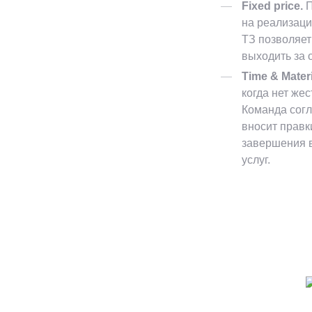
Fixed price.
П
на реализаци
ТЗ позволяет
выходить за 
Time & Materi
когда нет же
Команда согл
вносит правк
завершения в
услуг.