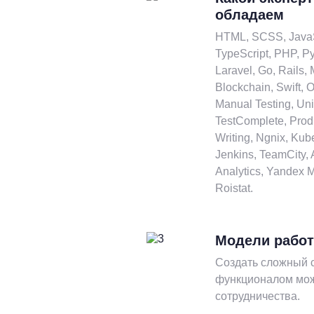
обладаем
HTML, SCSS, JavaScr
TypeScript, PHP, P
Laravel, Go, Rails
Blockchain, Swift, O
Manual Testing, Uni
TestComplete, Prod
Writing, Ngnix, Ku
Jenkins, TeamCity, 
Analytics, Yandex Me
Roistat.
Модели работ
Создать сложный с
функционалом мож
сотрудничества.