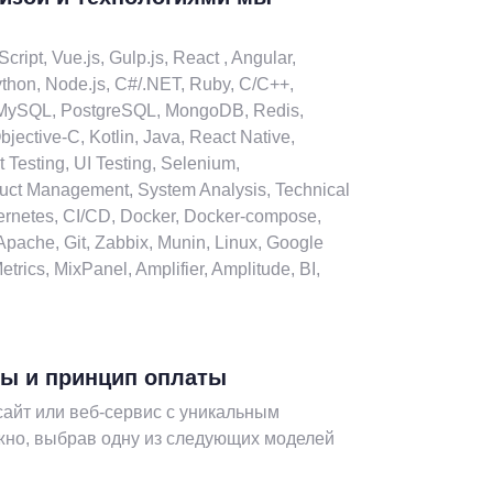
ipt, Vue.js, Gulp.js, React , Angular,
ython, Node.js, C#/.NET, Ruby, C/C++,
, MySQL, PostgreSQL, MongoDB, Redis,
bjective-C, Kotlin, Java, React Native,
t Testing, UI Testing, Selenium,
uct Management, System Analysis, Technical
bernetes, CI/CD, Docker, Docker-compose,
Apache, Git, Zabbix, Munin, Linux, Google
trics, MixPanel, Amplifier, Amplitude, BI,
ы и принцип оплаты
айт или веб-сервис с уникальным
но, выбрав одну из следующих моделей