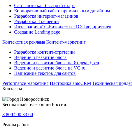
Сайт визитка - быстрый старт
Корпоративный сайт с премиальным дизайном
Разработка интернет-магазинов
Разработка it решений
Интеграция «1С-Битрикс» и «1С:Предприятие»
Создание Landing page
Контекстная реклама
Контент-маркетинг
Разработка контент-стратегии
Ведение и развитие блога
Ведение и развитие блога на Яндекс.Дзен
Ведение и развитие блога на VC.ru
Написание текстов для сайтов
Performance-маркетинг
Настройка amoCRM
Техническая подде
Контакты
Новороссийск
Бесплатный телефон по России
8 800 500 33 60
Режим работы